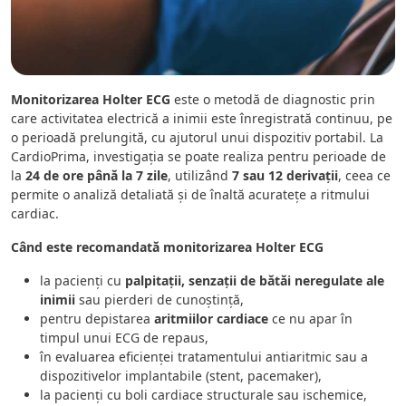
Monitorizarea Holter ECG
este o metodă de diagnostic prin
care activitatea electrică a inimii este înregistrată continuu, pe
o perioadă prelungită, cu ajutorul unui dispozitiv portabil. La
CardioPrima, investigația se poate realiza pentru perioade de
la
24 de ore până la 7 zile
, utilizând
7 sau 12 derivații
, ceea ce
permite o analiză detaliată și de înaltă acuratețe a ritmului
cardiac.
Când este recomandată monitorizarea Holter ECG
la pacienți cu
palpitații, senzații de bătăi neregulate ale
inimii
sau pierderi de cunoștință,
pentru depistarea
aritmiilor cardiace
ce nu apar în
timpul unui ECG de repaus,
în evaluarea eficienței tratamentului antiaritmic sau a
dispozitivelor implantabile (stent, pacemaker),
la pacienți cu boli cardiace structurale sau ischemice,