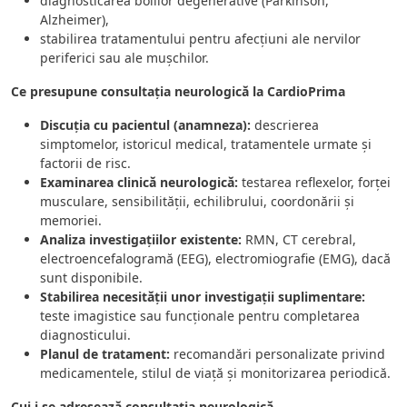
diagnosticarea bolilor degenerative (Parkinson,
Alzheimer),
stabilirea tratamentului pentru afecțiuni ale nervilor
periferici sau ale mușchilor.
Ce presupune consultația neurologică la CardioPrima
Discuția cu pacientul (anamneza):
descrierea
simptomelor, istoricul medical, tratamentele urmate și
factorii de risc.
Examinarea clinică neurologică:
testarea reflexelor, forței
musculare, sensibilității, echilibrului, coordonării și
memoriei.
Analiza investigațiilor existente:
RMN, CT cerebral,
electroencefalogramă (EEG), electromiografie (EMG), dacă
sunt disponibile.
Stabilirea necesității unor investigații suplimentare:
teste imagistice sau funcționale pentru completarea
diagnosticului.
Planul de tratament:
recomandări personalizate privind
medicamentele, stilul de viață și monitorizarea periodică.
Cui i se adresează consultația neurologică