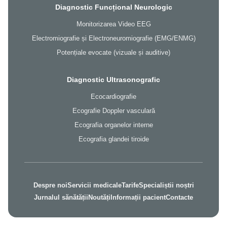
Diagnostic Funcțional Neurologic
Monitorizarea Video EEG
Electromiografie și Electroneuromiografie (EMG/ENMG)
Potențiale evocate (vizuale și auditive)
Diagnostic Ultrasonografic
Ecocardiografie
Ecografie Doppler vasculară
Ecografia organelor interne
Ecografia glandei tiroide
Despre noi
Servicii medicale
Tarife
Specialiștii noștri
Jurnalul sănătății
Noutăți
Informații pacient
Contacte