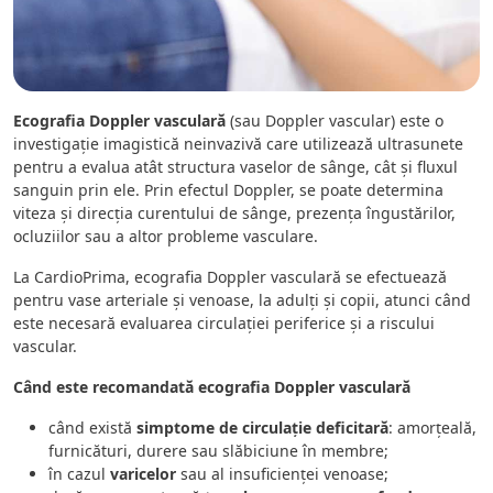
Ecografia Doppler vasculară
(sau Doppler vascular) este o
investigație imagistică neinvazivă care utilizează ultrasunete
pentru a evalua atât structura vaselor de sânge, cât și fluxul
sanguin prin ele. Prin efectul Doppler, se poate determina
viteza și direcția curentului de sânge, prezența îngustărilor,
ocluziilor sau a altor probleme vasculare.
La CardioPrima, ecografia Doppler vasculară se efectuează
pentru vase arteriale și venoase, la adulți și copii, atunci când
este necesară evaluarea circulației periferice și a riscului
vascular.
Când este recomandată ecografia Doppler vasculară
când există
simptome de circulație deficitară
: amorțeală,
furnicături, durere sau slăbiciune în membre;
în cazul
varicelor
sau al insuficienței venoase;