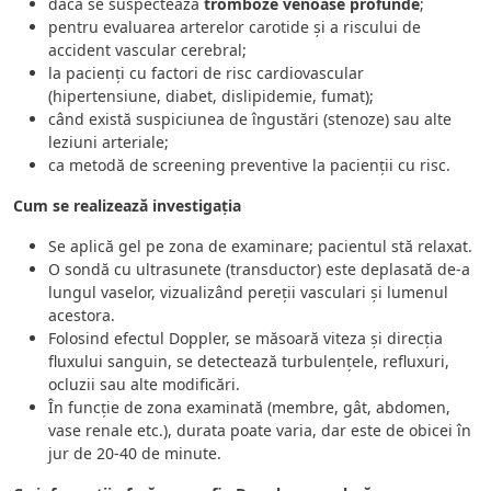
dacă se suspectează
tromboze venoase profunde
;
pentru evaluarea arterelor carotide și a riscului de
accident vascular cerebral;
la pacienți cu factori de risc cardiovascular
(hipertensiune, diabet, dislipidemie, fumat);
când există suspiciunea de îngustări (stenoze) sau alte
leziuni arteriale;
ca metodă de screening preventive la pacienții cu risc.
Cum se realizează investigația
Se aplică gel pe zona de examinare; pacientul stă relaxat.
O sondă cu ultrasunete (transductor) este deplasată de-a
lungul vaselor, vizualizând pereții vasculari și lumenul
acestora.
Folosind efectul Doppler, se măsoară viteza și direcția
fluxului sanguin, se detectează turbulențele, refluxuri,
ocluzii sau alte modificări.
În funcție de zona examinată (membre, gât, abdomen,
vase renale etc.), durata poate varia, dar este de obicei în
jur de 20-40 de minute.