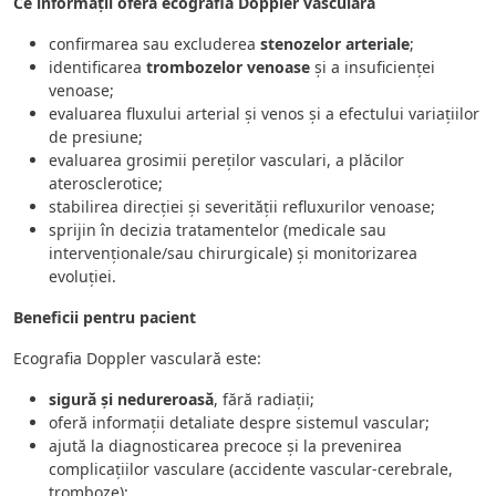
Ce informații oferă ecografia Doppler vasculară
confirmarea sau excluderea
stenozelor arteriale
;
identificarea
trombozelor venoase
și a insuficienței
venoase;
evaluarea fluxului arterial și venos și a efectului variațiilor
de presiune;
evaluarea grosimii pereților vasculari, a plăcilor
aterosclerotice;
stabilirea direcției și severității refluxurilor venoase;
sprijin în decizia tratamentelor (medicale sau
intervenționale/sau chirurgicale) și monitorizarea
evoluției.
Beneficii pentru pacient
Ecografia Doppler vasculară este:
sigură și nedureroasă
, fără radiații;
oferă informații detaliate despre sistemul vascular;
ajută la diagnosticarea precoce și la prevenirea
complicațiilor vasculare (accidente vascular-cerebrale,
tromboze);