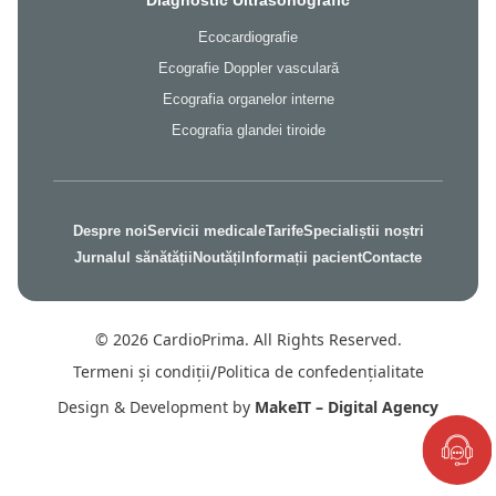
Diagnostic Ultrasonografic
Ecocardiografie
Ecografie Doppler vasculară
Ecografia organelor interne
Ecografia glandei tiroide
Despre noi
Servicii medicale
Tarife
Specialiștii noștri
Jurnalul sănătății
Noutăți
Informații pacient
Contacte
© 2026 CardioPrima. All Rights Reserved.
Termeni și condiții
/
Politica de confedențialitate
Design & Development by
MakeIT – Digital Agency